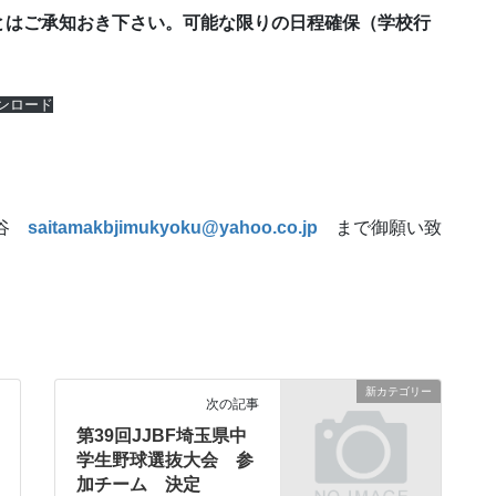
とはご承知おき下さい。可能な限りの日程確保（学校行
。
ンロード
森谷
saitamakbjimukyoku@yahoo.co.jp
まで御願い致
新カテゴリー
次の記事
第39回JJBF埼玉県中
学生野球選抜大会 参
加チーム 決定