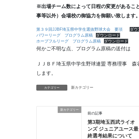
※出場チーム数によって日程の変更があるこ
事等以外）会場校の御協力を御願い致します
第３９回JJBF埼玉県中学生選抜野球大会 要項
ダウ
パワーリーグ プログラム原稿
ダウンロード
ホープフルリーグ プログラム原稿
ダウンロード
何かご不明な点、プログラム原稿の送付は
ＪＪＢＦ埼玉県中学生野球連盟 専務理事 
します。
新カテゴリー
カテゴリー
新カテゴリー
前の記事
第3期埼玉西武ライオ
ンズ ジュニアユース最
終選考結果について