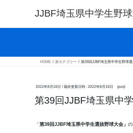
コ
ナ
ン
ビ
JJBF埼玉県中学生野
テ
ゲ
ン
ー
ツ
シ
へ
ョ
ス
ン
キ
に
ッ
移
HOME
新カテゴリー
第39回JJBF埼玉県中学生野球
プ
動
2022年8月18日
/ 最終更新日時 :
2022年8月18日
gunji
第39回JJBF埼玉県
「
第39回JJBF埼玉県中学生選抜野球大会」
の